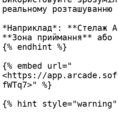
реальному розташуванню 
*Наприклад*: **Стелаж A
**Зона приймання** або 
{% endhint %}

{% embed url="
<https://app.arcade.sof
fWTq7>" %}

{% hint style="warning" 