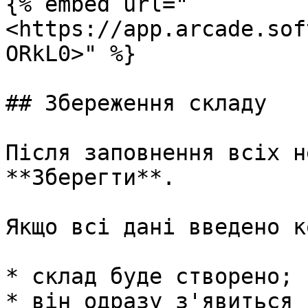
{% embed url="
<https://app.arcade.sof
ORkL0>" %}

## Збереження складу

Після заповнення всіх н
**Зберегти**.

Якщо всі дані введено к
* склад буде створено;

* він одразу з'явиться 