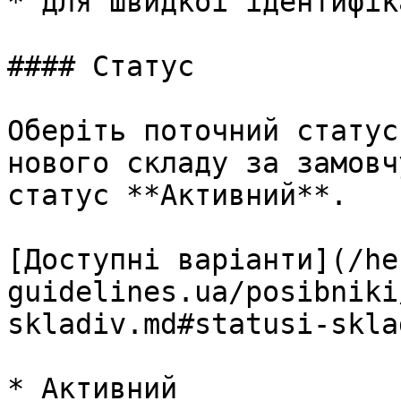
* для швидкої ідентифік
#### Статус

Оберіть поточний статус
нового складу за замовч
статус **Активний**.

[Доступні варіанти](/he
guidelines.ua/posibniki
skladiv.md#statusi-skla
* Активний
