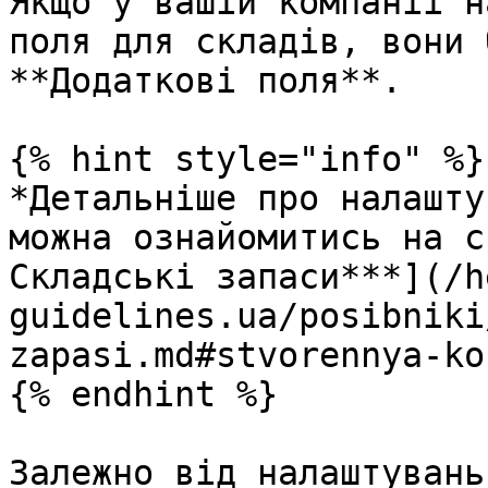
Якщо у вашій компанії н
поля для складів, вони 
**Додаткові поля**.

{% hint style="info" %}

*Детальніше про налашту
можна ознайомитись на с
Складські запаси***](/h
guidelines.ua/posibniki
zapasi.md#stvorennya-ko
{% endhint %}

Залежно від налаштувань