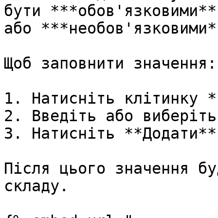
бути ***обов'язковими**
або ***необов'язковими**
Щоб заповнити значення:

1. Натисніть клітинку *
2. Введіть або виберіть
3. Натисніть **Додати**.
Після цього значення бу
складу.
