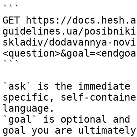
```

GET https://docs.hesh.a
guidelines.ua/posibniki
skladiv/dodavannya-novi
<question>&goal=<endgoal
```

`ask` is the immediate 
specific, self-containe
language.

`goal` is optional and 
goal you are ultimately