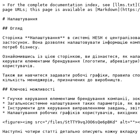
> For the complete documentation index, see [llms.txt](
page URLs; this page is available as [Markdown](https:/
# Налаштування

## Огляд

Сторінка **Налаштування** в системі HESH є централізова
застосунок. Вона дозволяє налаштовувати інформацію комп
потреб бізнесу.

Ознайомившись із цією сторінкою, ви дізнаєтеся, як нала
керувати елементами брендування (логотипи, абревіатури)
користувачів.

Також ви навчитеся задавати робочі графіки, правила спо
кількість менеджерів, призначених до виробництв.

## Ключові можливості

* Гнучке керування елементами брендування компанії, зок
* Загальносистемне налаштування таких параметрів, як ва
* Інструменти для керування виправленнями завдань, звіт
* Налаштування робочих графіків користувачів, вихідних 
<figure><img src="/files/StTTY9vqJOO6sQe6pBKd" alt=""><
Наступні чотири статті детально описують кожну вкладку 