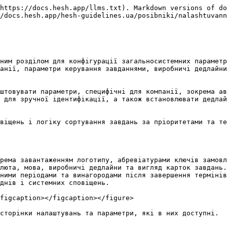
https://docs.hesh.app/llms.txt). Markdown versions of do
/docs.hesh.app/hesh-guidelines.ua/posibniki/nalashtuvann
ним розділом для конфігурації загальносистемних параметр
анії, параметри керування завданнями, виробничі дедлайни
штовувати параметри, специфічні для компанії, зокрема ав
 для зручної ідентифікації, а також встановлювати дедлай
віщень і логіку сортування завдань за пріоритетами та те
рема завантаженням логотипу, абревіатурами ключів замовл
люта, мова, виробничі дедлайни та вигляд карток завдань.

ними періодами та винагородами після завершення термінів
днів і системних сповіщень.

figcaption></figcaption></figure>

сторінки налаштувань та параметри, які в них доступні.
