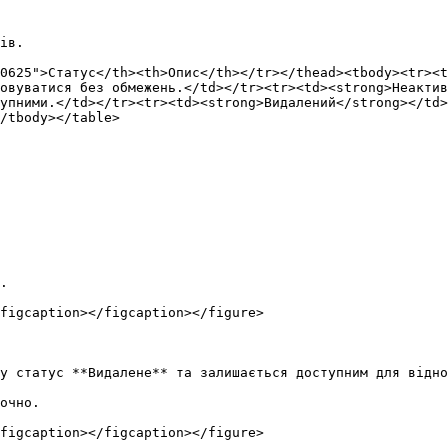
ів.

0625">Статус</th><th>Опис</th></tr></thead><tbody><tr><t
овуватися без обмежень.</td></tr><tr><td><strong>Неактив
упними.</td></tr><tr><td><strong>Видалений</strong></td>
/tbody></table>

.

figcaption></figcaption></figure>

у статус **Видалене** та залишається доступним для відно
очно.

figcaption></figcaption></figure>
