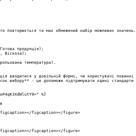
то повторюється та має обмежений набір можливих значень.

Готова продукція);

, Віскоза);

рольована температура).

ція вводитися у довільній формі, чи користувачі повинні 
сок вибору** - це допоможе підтримувати єдині стандарти 
oP4qK3XdWlutY9>" %}

в

figcaption></figcaption></figure>

figcaption></figcaption></figure>
