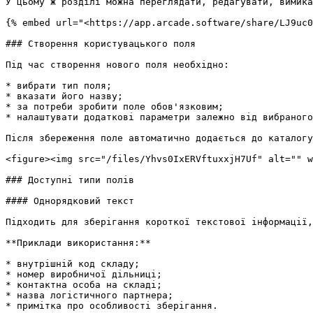
У цьому ж розділі можна переглядати, редагувати, вимика
{% embed url="<https://app.arcade.software/share/LJ9uc0
### Створення користувацького поля

Під час створення нового поля необхідно:

* вибрати тип поля;

* вказати його назву;

* за потреби зробити поле обов'язковим;

* налаштувати додаткові параметри залежно від вибраного
Після збереження поле автоматично додається до каталогу
<figure><img src="/files/Yhvs0IxERVftuxxjH7Uf" alt="" w
### Доступні типи полів

#### Однорядковий текст

Підходить для зберігання короткої текстової інформації,
**Приклади використання:**

* внутрішній код складу;

* номер виробничої дільниці;

* контактна особа на складі;

* назва логістичного партнера;

* примітка про особливості зберігання.
