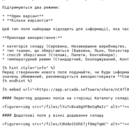
Підтримуються два режими:

* **Один варіант**

* **Кілька варіантів**

Цей тип поля найкраще підходить для інформації, яка час
**Приклади використання:**

* категорія складу (Сировина, Незавершене виробництво, 
* тип тканин, що зберігаються (Бавовна, Льон, Поліестер
* спосіб зберігання (Стелажі, Палети, Контейнери);

* температурний режим (Стандартний, Охолоджуваний, Конт
{% hint style="info" %}

Перед створенням нового поля подумайте, чи буде інформа
значень обмежений, рекомендується використовувати **Спи
{% endhint %}

{% embed url="<https://app.arcade.software/share/nC47l9
#### Перегляд доданих полів на сторінці Каталогу складі
<figure><img src="/files/lYu7cBxa0gVFBeSqMaIc" alt=""><
#### Додаткові поля у вікні додавання складу

<figure><img src="/files/C8Ude3IUhE7jfOmpTqWC" alt=""><