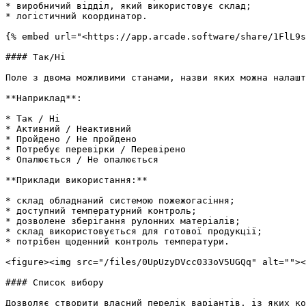
* виробничий відділ, який використовує склад;

* логістичний координатор.

{% embed url="<https://app.arcade.software/share/1FlL9s
#### Так/Ні

Поле з двома можливими станами, назви яких можна налашт
**Наприклад**:

* Так / Ні

* Активний / Неактивний

* Пройдено / Не пройдено

* Потребує перевірки / Перевірено

* Опалюється / Не опалюється

**Приклади використання:**

* склад обладнаний системою пожежогасіння;

* доступний температурний контроль;

* дозволене зберігання рулонних матеріалів;

* склад використовується для готової продукції;

* потрібен щоденний контроль температури.

<figure><img src="/files/0UpUzyDVcc033oV5UGQq" alt=""><
#### Список вибору

Дозволяє створити власний перелік варіантів, із яких ко