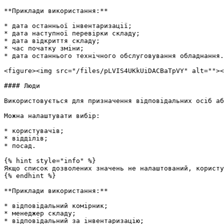
**Приклади використання:**

* дата останньої інвентаризації;

* дата наступної перевірки складу;

* дата відкриття складу;

* час початку зміни;

* дата останнього технічного обслуговування обладнання.

<figure><img src="/files/pLVIS4UKkUiDACBaTpVY" alt=""><
#### Люди

Використовується для призначення відповідальних осіб аб
Можна налаштувати вибір:

* користувачів;

* відділів;

* посад.

{% hint style="info" %}

Якщо список дозволених значень не налаштований, користу
{% endhint %}

**Приклади використання:**

* відповідальний комірник;

* менеджер складу;

* відповідальний за інвентаризацію;
