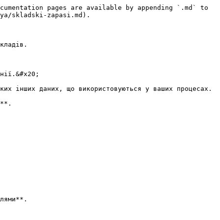
cumentation pages are available by appending `.md` to 
ya/skladski-zapasi.md).

кладів.

нії.&#x20;

ких інших даних, що використовуються у ваших процесах.

**.

лями**.
