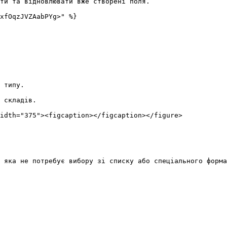
ти та відновлювати вже створені поля.ʼ

xfOqzJVZAabPYg>" %}

 типу.

 складів.

idth="375"><figcaption></figcaption></figure>

 яка не потребує вибору зі списку або спеціального форма