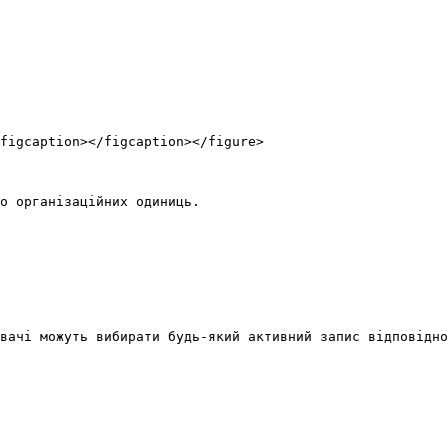
figcaption></figcaption></figure>

о організаційних одиниць.

вачі можуть вибирати будь-який активний запис відповідно