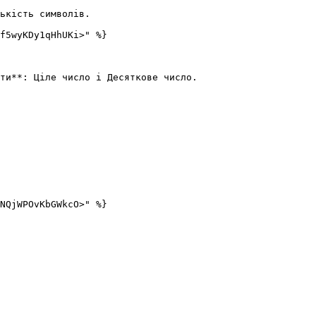
ькість символів.

f5wyKDy1qHhUKi>" %}

ти**: Ціле число і Десяткове число.

NQjWPOvKbGWkcO>" %}
