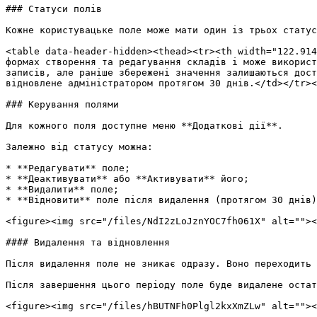
### Статуси полів

Кожне користувацьке поле може мати один із трьох статус
<table data-header-hidden><thead><tr><th width="122.914
формах створення та редагування складів і може використ
записів, але раніше збережені значення залишаються дост
відновлене адміністратором протягом 30 днів.</td></tr><
### Керування полями

Для кожного поля доступне меню **Додаткові дії**.

Залежно від статусу можна:

* **Редагувати** поле;

* **Деактивувати** або **Активувати** його;

* **Видалити** поле;

* **Відновити** поле після видалення (протягом 30 днів)
<figure><img src="/files/NdI2zLoJznYOC7fh061X" alt=""><
#### Видалення та відновлення

Після видалення поле не зникає одразу. Воно переходить 
Після завершення цього періоду поле буде видалене остат
<figure><img src="/files/hBUTNFh0Plgl2kxXmZLw" alt=""><