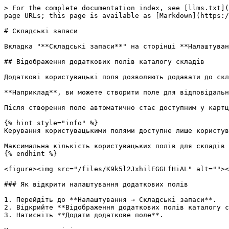
> For the complete documentation index, see [llms.txt](
page URLs; this page is available as [Markdown](https:/
# Складські запаси

Вкладка "**Складські запаси**" на сторінці **Налаштуван
## Відображення додаткових полів каталогу складів

Додаткові користувацькі поля дозволяють додавати до скл
**Наприклад**, ви можете створити поле для відповідальн
Після створення поле автоматично стає доступним у картц
{% hint style="info" %}

Керування користувацькими полями доступне лише користув
Максимальна кількість користувацьких полів для складів 
{% endhint %}

<figure><img src="/files/K9k5l2JxhilEGGLfHiAL" alt=""><
### Як відкрити налаштування додаткових полів

1. Перейдіть до **Налаштування → Складські запаси**.

2. Відкрийте **Відображення додаткових полів каталогу с
3. Натисніть **Додати додаткове поле**.
