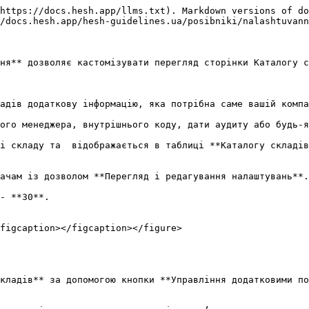
https://docs.hesh.app/llms.txt). Markdown versions of do
/docs.hesh.app/hesh-guidelines.ua/posibniki/nalashtuvann
ня** дозволяє кастомізувати перегляд сторінки Каталогу с
адів додаткову інформацію, яка потрібна саме вашій компа
ого менеджера, внутрішнього коду, дати аудиту або будь-я
і складу та  відображається в таблиці **Каталогу складів
ачам із дозволом **Перегляд і редагування налаштувань**.

- **30**.

figcaption></figcaption></figure>

кладів** за допомогою кнопки **Управління додатковими по