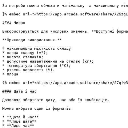
За потреби можна обмежити мінімальну та максимальну кіл
{% embed url="<https://app.arcade.software/share/X2GzgE
#### Число

Використовується для числових значень. **Доступні форма
**Приклади використання:**

* максимальна місткість складу;

* площа складу (м²);

* висота стелажів;

* допустиме навантаження на стелаж (кг);

* температура зберігання (°C);

* рівень вологості (%).

* площа

{% embed url="<https://app.arcade.software/share/87qfwR
#### Дата і час

Дозволяє зберігати дату, час або їх комбінацію.

Можна вибрати один із форматів:

* **Дата й час**

* **Лише дата**

* **Лише час**
