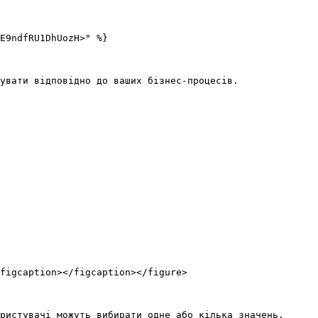
E9ndfRU1DhUozH>" %}

увати відповідно до ваших бізнес-процесів.

figcaption></figcaption></figure>

ристувачі можуть вибирати одне або кілька значень.
