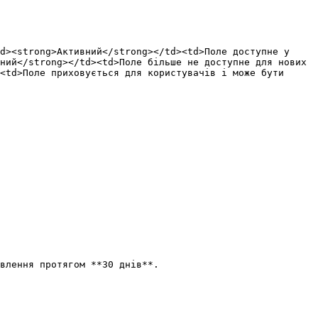
d><strong>Активний</strong></td><td>Поле доступне у 
ний</strong></td><td>Поле більше не доступне для нових 
<td>Поле приховується для користувачів і може бути 
влення протягом **30 днів**.
